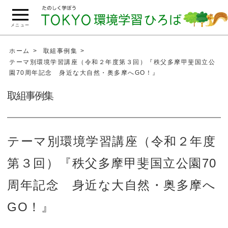
こ
の
メニュー
ペ
ー
ホーム
取組事例集
ジ
テーマ別環境学習講座（令和２年度第３回）『秩父多摩甲斐国立公
園70周年記念 身近な大自然・奥多摩へGO！』
の
本
取組事例集
文
へ
移
テーマ別環境学習講座（令和２年度
動
第３回）『秩父多摩甲斐国立公園70
周年記念 身近な大自然・奥多摩へ
GO！』