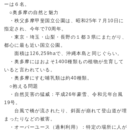
ーは６名。
○奥多摩の自然と魅力
・秩父多摩甲斐国立公園は、昭和25年７月10日に
指定され、今年で70周年。
・東京・埼玉・山梨・長野の１都３県にまたがり、
都心に最も近い国立公園。
面積は126,259haで、沖縄本島と同じぐらい。
・奥多摩にはおよそ1400種類もの植物が生育して
いると言われている。
・奥多摩にすむ哺乳類は約40種類。
○抱える問題
・自然災害の猛威：平成26年豪雪、令和元年台風
19号。
台風で橋が流されたり、斜面が崩れて登山道が埋
まったりなどの被害。
・オーバーユース（過剰利用）：特定の場所に人が