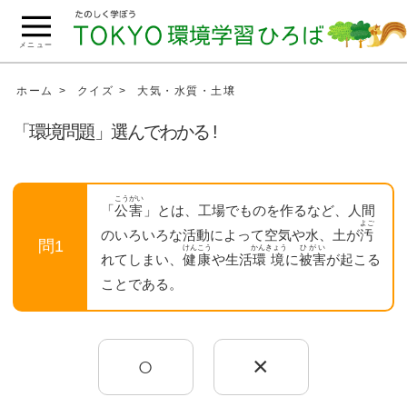
こ
の
メニュー
ペ
ー
ホーム
クイズ
大気・水質・土壌
ジ
「環境問題」選んでわかる !
の
本
文
こうがい
へ
「
公害
」とは、工場でものを作るなど、人間
よご
移
のいろいろな活動によって空気や水、土が
汚
問1
けんこう
かんきょう
ひがい
動
れてしまい、
健康
や生活
環境
に
被害
が起こる
ことである。
○
×