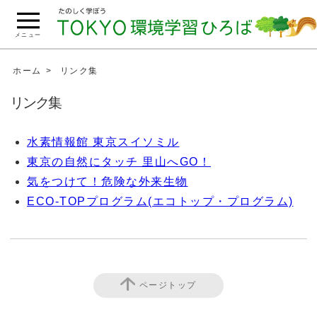
こ
の
メニュー
ペ
ー
ホーム
リンク集
ジ
リンク集
の
本
水素情報館 東京スイソミル
文
東京の自然にタッチ 里山へGO！
へ
移
気をつけて！危険な外来生物
動
ECO-TOPプログラム(エコトップ・プログラム)
ページトップ