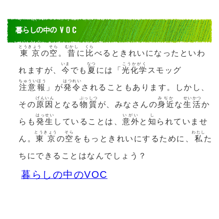
とうきょう
そら
むかし
くら
東京
の
空
。
昔
に
比
べるときれいになったといわ
いま
なつ
こうかがく
れますが、
今
でも
夏
には「
光化学
スモッグ
ちゅういほう
はつれい
注意報
」が
発令
されることもあります。しかし、
げんいん
ぶっしつ
みぢか
せいかつ
その
原因
となる
物質
が、みなさんの
身近
な
生活
か
はっせい
いがい
し
らも
発生
していることは、
意外
と
知
られていませ
とうきょう
そら
わたし
ん。
東京
の
空
をもっときれいにするために、
私
た
ちにできることはなんでしょう？
暮らしの中のVOC