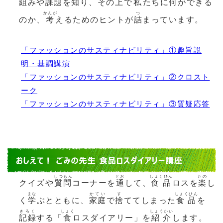
組
みや
課題
を
知
り、その
上
で
私
たちに
何
ができる
かんが
つ
のか、
考
えるためのヒントが
詰
まっています。
「ファッションのサスティナビリティ」①趣旨説
明・基調講演
「ファッションのサスティナビリティ」②クロスト
ーク
「ファッションのサスティナビリティ」③質疑応答
しつもん
とお
しょくひん
たの
クイズや
質問
コーナーを
通
して、
食品
ロスを
楽
し
まな
かてい
す
しょくひん
く
学
ぶとともに、
家庭
で
捨
ててしまった
食品
を
きろく
しょく
しょうかい
記録
する「
食
ロスダイアリー」を
紹介
します。