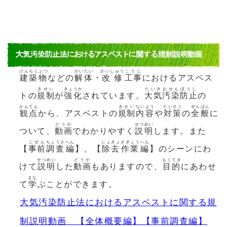
けんちくぶつ
かいたい
かいしゅう
こうじ
建築物
などの
解体
・
改修
工事
におけるアスベス
きせい
きょうか
たいき
おせん
ぼうし
トの
規制
が
強化
されています。
大気
汚染
防止
の
かんてん
きせい
ないよう
たいさく
ぜんぱん
観点
から、アスベストの
規制
内容
や
対策
の
全般
に
どうが
せつめい
ついて、
動画
でわかりやすく
説明
します。また
じぜん
ちょうさ
へん
じょきょ
さぎょう
へん
【
事前
調査
編
】、【
除去
作業
編
】のシーンにわ
せつめい
どうが
もくてき
けて
説明
した
動画
もありますので、
目的
にあわせ
まな
て
学
ぶことができます。
大気汚染防止法におけるアスベストに関する規
制説明動画 【全体概要編】【事前調査編】