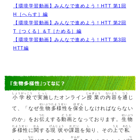
【環境学習動画】みんなで進めよう！HTT 第1回
H［へらす］編
【環境学習動画】みんなで進めよう！HTT 第2回
T［つくる］＆T［ためる］編
【環境学習動画】みんなで進めよう！HTT 第3回
HTT編
しょうがっこう
じっし
じゅぎょう
ないよう
つう
小学校
で
実施
したオンライン
授業
の
内容
を
通
じ
せいぶつ
たようせい
ほぜん
て、「なぜ
生物
多様性
を
保全
しなければならない
つた
どうが
せいぶつ
のか」をお
伝
えする
動画
となっております。
生物
たようせい
かん
げんじょう
かだい
し
うえ
わたし
多様性
に
関
する
現状
や
課題
を
知
り、その
上
で
私
なに
かんが
つ