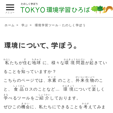
こ
の
メニュー
ペ
ー
ホーム
学ぶ
環境学習ツール・たのしく学ぼう
ジ
の
本
文
へ
わたし
す
ちきゅう
かんきょう
もんだい
お
私
たちが
住
む
地球
に、様々な
環境
問題
が
起
きてい
移
し
動
ることを
知
っていますか？
すいそ
がいらい
せいぶつ
こちらのページでは、
水素
のこと、
外来
生物
のこ
しょくひん
かんきょう
たの
と、
食品
ロスのことなど…
環境
について
楽
しく
まな
しょうかい
学
べるツールをご
紹介
しております。
きかい
かんが
ぜひこの
機会
に、私たちにできることを
考
えてみま