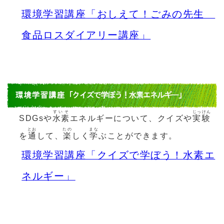
環境学習講座「おしえて！ごみの先生
食品ロスダイアリー講座」
すいそ
じっけん
SDGsや
水素
エネルギーについて、クイズや
実験
とお
たの
まな
を
通
して、
楽
しく
学
ぶことができます。
環境学習講座「クイズで学ぼう！水素エ
ネルギー」