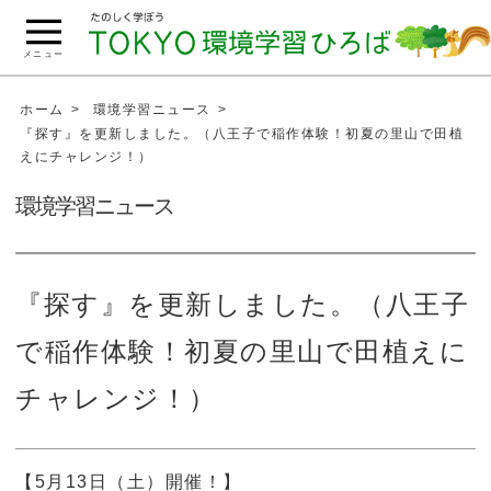
こ
の
メニュー
ペ
ー
ホーム
環境学習ニュース
ジ
『探す』を更新しました。（八王子で稲作体験！初夏の里山で田植
えにチャレンジ！）
の
本
環境学習ニュース
文
へ
移
『探す』を更新しました。（八王子
動
で稲作体験！初夏の里山で田植えに
チャレンジ！）
【5月13日（土）開催！】