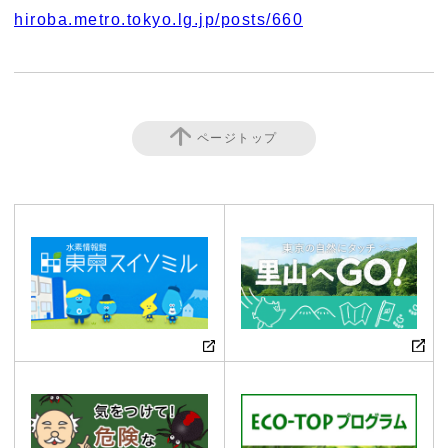
hiroba.metro.tokyo.lg.jp/posts/660
ページトップ