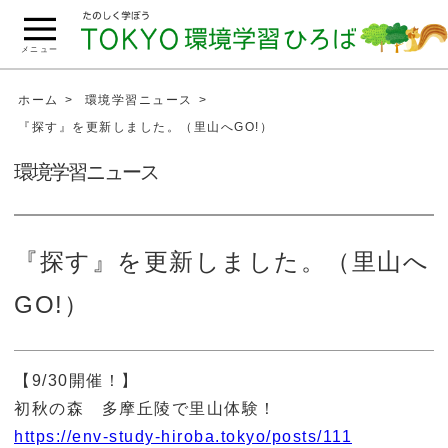
こ
の
メニュー
ペ
ー
ホーム
環境学習ニュース
ジ
『探す』を更新しました。（里山へGO!）
の
環境学習ニュース
本
文
へ
移
『探す』を更新しました。（里山へ
動
GO!）
【9/30開催！】
初秋の森 多摩丘陵で里山体験！
https://env-study-hiroba.tokyo/posts/111