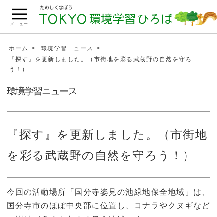
こ
の
メニュー
ペ
ー
ホーム
環境学習ニュース
ジ
『探す』を更新しました。（市街地を彩る武蔵野の自然を守ろ
う！）
の
本
環境学習ニュース
文
へ
移
『探す』を更新しました。（市街地
動
を彩る武蔵野の自然を守ろう！）
今回の活動場所「国分寺姿見の池緑地保全地域」は、
国分寺市のほぼ中央部に位置し、コナラやクヌギなど