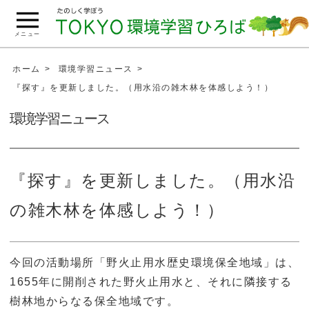
こ
の
メニュー
ペ
ー
ホーム
環境学習ニュース
ジ
『探す』を更新しました。（用水沿の雑木林を体感しよう！）
の
環境学習ニュース
本
文
へ
移
『探す』を更新しました。（用水沿
動
の雑木林を体感しよう！）
今回の活動場所「野火止用水歴史環境保全地域」は、
1655年に開削された野火止用水と、それに隣接する
樹林地からなる保全地域です。