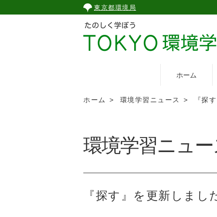
こ
東京都環境局
の
ペ
ー
ジ
の
ホーム
本
文
ホーム
環境学習ニュース
『探す
へ
移
動
環境学習ニュー
『探す』を更新しまし