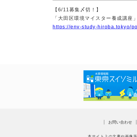
【6/11募集〆切！】
「大田区環境マイスター養成講座
https://env-study-hiroba.tokyo/p
お問い合わせ
本サイト上の文書や画像