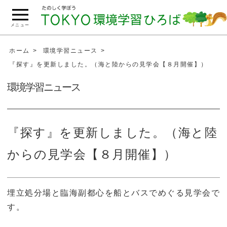
こ
の
メニュー
ペ
ー
ホーム
環境学習ニュース
ジ
『探す』を更新しました。（海と陸からの見学会【８月開催】）
の
環境学習ニュース
本
文
へ
移
『探す』を更新しました。（海と陸
動
からの見学会【８月開催】）
埋立処分場と臨海副都心を船とバスでめぐる見学会で
す。