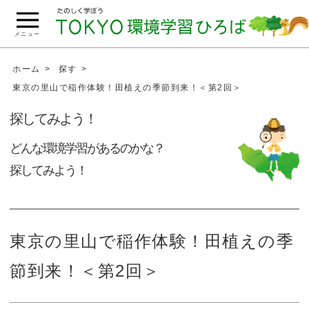
こ
の
メニュー
ペ
ー
ホーム
探す
ジ
東京の里山で稲作体験！田植えの季節到来！＜第2回＞
の
探してみよう！
本
文
どんな環境学習があるのかな？
へ
探してみよう！
移
動
東京の里山で稲作体験！田植えの季
節到来！＜第2回＞