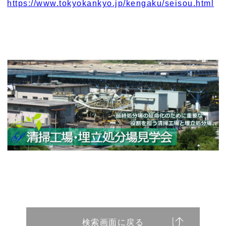
https://www.tokyokankyo.jp/kengaku/seisou.html
検索画面に戻る