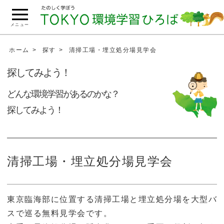
こ
の
メニュー
ペ
ー
ホーム
探す
清掃工場・埋立処分場見学会
ジ
探してみよう！
の
本
どんな環境学習があるのかな？
文
探してみよう！
へ
移
動
清掃工場・埋立処分場見学会
東京臨海部に位置する清掃工場と埋立処分場を大型バ
スで巡る無料見学会です。