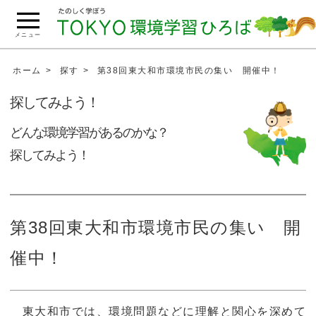
こ
の
メニュー
ペ
ー
ホーム
探す
第38回東大和市環境市民の集い 開催中！
ジ
探してみよう！
の
本
どんな環境学習があるのかな？
文
探してみよう！
へ
移
動
第38回東大和市環境市民の集い 開
催中！
東大和市では、環境問題などに理解と関心を深めて