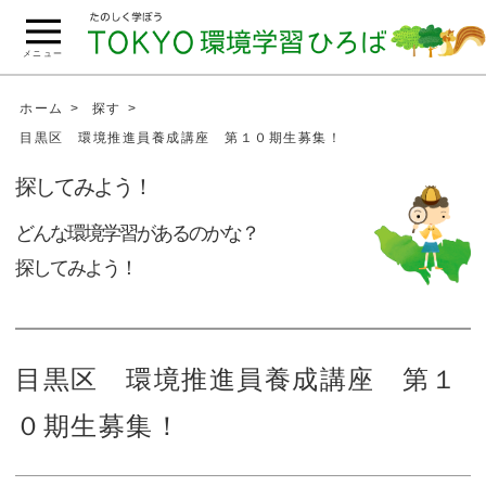
こ
の
メニュー
ペ
ー
ホーム
探す
ジ
目黒区 環境推進員養成講座 第１０期生募集！
の
探してみよう！
本
文
どんな環境学習があるのかな？
へ
探してみよう！
移
動
目黒区 環境推進員養成講座 第１
０期生募集！