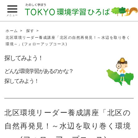
こ
の
メニュー
ペ
ー
ホーム
探す
ジ
北区環境リーダー養成講座「北区の自然再発見！～水辺を取り巻く
環境～」(フォローアップコース)
の
本
探してみよう！
文
へ
どんな環境学習があるのかな？
移
探してみよう！
動
北区環境リーダー養成講座「北区の
自然再発見！～水辺を取り巻く環境