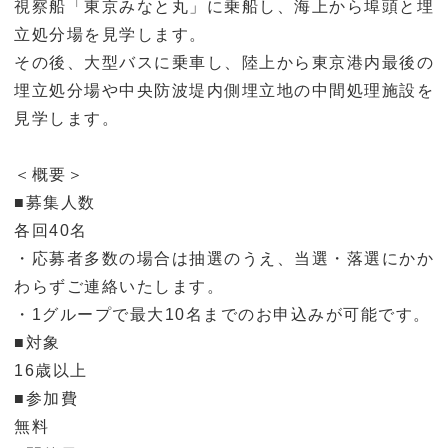
視察船「東京みなと丸」に乗船し、海上から埠頭と埋
立処分場を見学します。
その後、大型バスに乗車し、陸上から東京港内最後の
埋立処分場や中央防波堤内側埋立地の中間処理施設を
見学します。
＜概要＞
■募集人数
各回40名
・応募者多数の場合は抽選のうえ、当選・落選にかか
わらずご連絡いたします。
・1グループで最大10名までのお申込みが可能です。
■対象
16歳以上
■参加費
無料