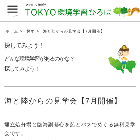
こ
の
メニュー
ペ
ー
ホーム
探す
海と陸からの見学会【7月開催】
ジ
探してみよう！
の
本
どんな環境学習があるのかな？
文
探してみよう！
へ
移
動
海と陸からの見学会【7月開催】
埋立処分場と臨海副都心を船とバスでめぐる無料見学
会です。