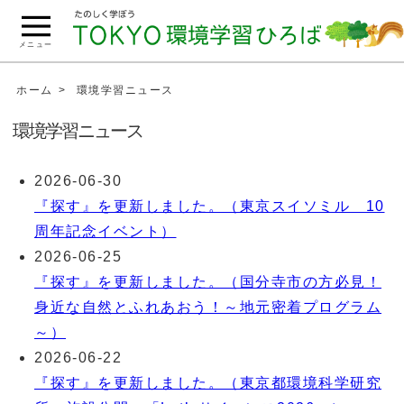
こ
の
メニュー
ペ
ー
ホーム
環境学習ニュース
ジ
環境学習ニュース
の
本
2026-06-30
文
『探す』を更新しました。（東京スイソミル 10
へ
移
周年記念イベント）
動
2026-06-25
『探す』を更新しました。（国分寺市の方必見！
身近な自然とふれあおう！～地元密着プログラム
～）
2026-06-22
『探す』を更新しました。（東京都環境科学研究