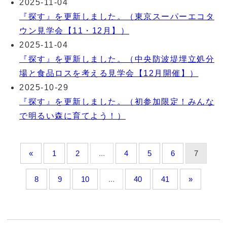
2025-11-04
『探す』を更新しました。（東京スーパーエコタ
ウン見学会【11・12月】）
2025-11-04
『探す』を更新しました。（中央防波堤埋立処分
場と食品ロスを考える見学会【12月開催】）
2025-10-29
『探す』を更新しました。（初参加限定！みんな
で明るい森に育てよう！）
«
1
2
...
4
5
6
7
8
9
10
...
40
41
»