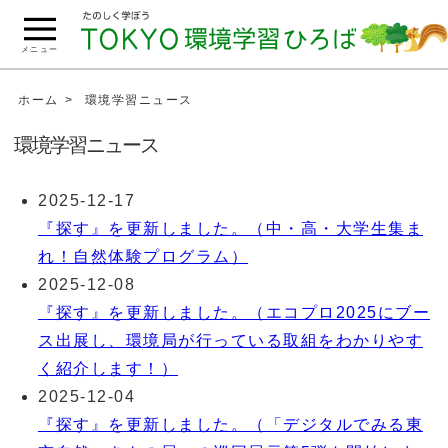
こ
の
メニュー
ペ
ー
ホーム
環境学習ニュース
ジ
環境学習ニュース
の
本
2025-12-17
文
『探す』を更新しました。（中・高・大学生集ま
へ
移
れ！自然体験プログラム）
動
2025-12-08
『探す』を更新しました。（エコプロ2025にブー
ス出展し、環境局が行っている取組をわかりやす
く紹介します！）
2025-12-04
『探す』を更新しました。（「デジタルでみる東