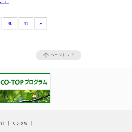
-）
40
41
»
ページトップ
方針
リンク集