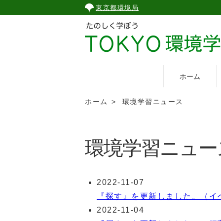
こ
東京都環境局
の
ペ
ー
ジ
の
ホーム
本
文
ホーム
環境学習ニュース
へ
移
動
環境学習ニュー
2022-11-07
『探す』を更新しました。（イ
2022-11-04