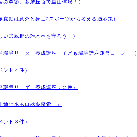
葉の季節、多摩丘陵で里山体験！）
候変動は意外と身近⁈スポーツから考える適応策）
しい武蔵野の雑木林を守ろう！）
区環境リーダー養成講座「子ども環境講座運営コース」（
ベント４件）
区環境リーダー養成講座：２件）
街地にある自然を探索！）
ベント３件）